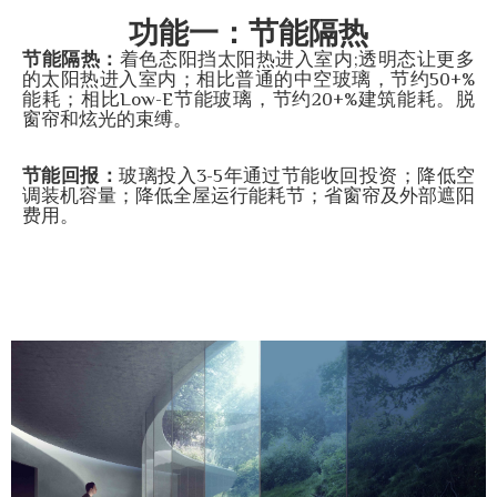
功能一：节能隔热
节能隔热：
着色态阳挡太阳热进入室内;透明态让更多
的太阳热进入室内；相比普通的中空玻璃，节约50+%
能耗；相比Low-E节能玻璃，节约20+%建筑能耗。脱
窗帘和炫光的束缚。
节能回报：
玻璃投入3-5年通过节能收回投资；降低空
调装机容量；降低全屋运行能耗节；省窗帘及外部遮阳
费用。